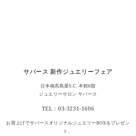
et
passer
au
SA BIRTH
SA BIRTH
contenu
サバース 新作ジュエリーフェア
日本橋髙島屋S.C. 本館6階
ジュエリーサロン サバース
TEL：03-3231-1606
お買上げでサバースオリジナルジュエリーBOXをプレゼン
ト。