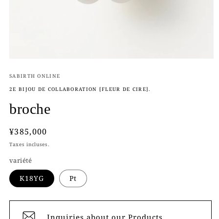
Ouvrir
le
média
SABIRTH ONLINE
1
2E BIJOU DE COLLABORATION [FLEUR DE CIRE].
dans
une
broche
fenêtre
modale
Prix
¥385,000
habituel
Taxes incluses.
variété
K18YG
Pt
Inquiries about our Products