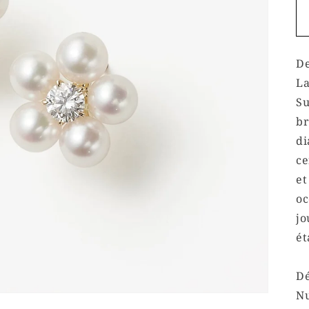
De
La
Su
br
di
ce
et
oc
jo
ét
Dé
Nu