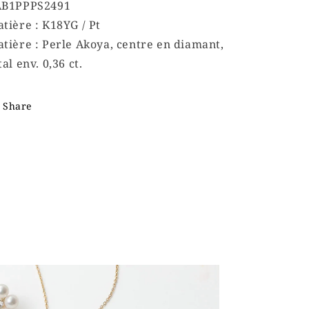
AB1PPPS2491
tière : K18YG / Pt
tière : Perle Akoya, centre en diamant,
tal env. 0,36 ct.
Share