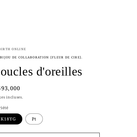
BIRTH ONLINE
 BIJOU DE COLLABORATION [FLEUR DE CIRE].
oucles d'oreilles
rix
693,000
abituel
es incluses.
riété
K18YG
Pt